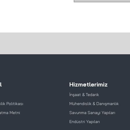
l
Hizmetlerimiz
İnşaat & Tedarik
lik Politikası
Mühendislik & Danışmanlık
atma Metni
Savunma Sanayi Yapıları
Endüstri Yapıları