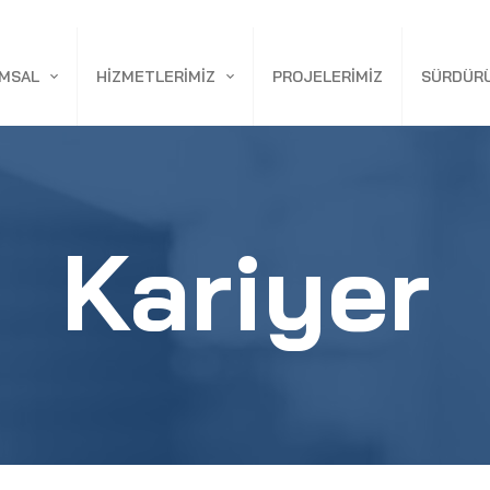
MSAL
HIZMETLERIMIZ
PROJELERIMIZ
SÜRDÜRÜ
AKKINDA
İNŞAAT & TEDARIK
RLER
MÜHENDISLIK & DANIŞMANLIK
Kariyer
SAVUNMA SANAYI YAPILARI
ENDÜSTRI YAPILARI