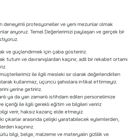
man deneyimli profesyoneller ve yeni mezunlar olmak
anlar arıyoruz. Temel Değerlerimizi paylaşan ve gerçek bir
stiyoruz.
ak ve güçlendirmek için çaba gösteririz.
k tutum ve davranışlardan kaçınır, adil bir rekabet ortamı
iz.
terilerimiz ile ilgili mesleki sır olarak değerlendirilen
z olarak kullanmaz, üçüncü şahıslara intikal ettirmeyiz.
ini yerine getiririz.
lı ya da yarı zamanlı istihdam edilen personelimize
çeriği ile ilgili gerekli eğitim ve bilgileri veririz
 bilgi verir, haksız kazanç elde etmeyiz.
leki çıkarlar arasında çelişki yaratabilecek eylemlerden,
erden kaçınırız.
ürlü bilgi, belge, malzeme ve materyalin gizlilik ve