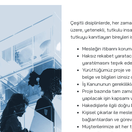
Çeşitli disiplinlerde, her za
üzere, yetenekli, tutkulu ins
tutkuyu kanıtlayan bireyleri i
Mesleğin itibarını korum
Haksız rekabet yarataca
yaratılmasını teşvik eder
Yürüttüğümüz proje ve müş
belge ve bilgileri izinsi
İş Kanununun gereklilikler
Proje bazında tam zaman
yapılacak işin kapsamı ve i
Hakedişlerle ilgili doğru
Kişisel çıkarlar ile mes
bağlantılardan ve görevl
Müşterilerimize ait her t