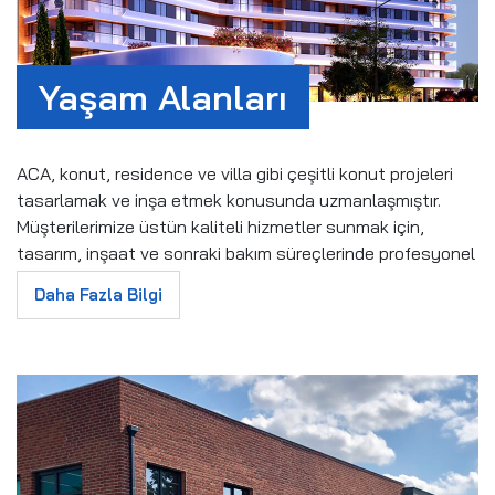
 YAPILARI
ERIMIZ
Yaşam Alanları
EBILIRLIK
IYER
ACA, konut, residence ve villa gibi çeşitli konut projeleri
tasarlamak ve inşa etmek konusunda uzmanlaşmıştır.
IŞIM
Müşterilerimize üstün kaliteli hizmetler sunmak için,
tasarım, inşaat ve sonraki bakım süreçlerinde profesyonel
bir yaklaşım sergiliyoruz.
N
Daha Fazla Bilgi
KONUT HİZMETLERİ
Konut projelerimiz, farklı bütçe ve ihtiyaçlara uygun olarak
tasarlanmıştır. Hem modern hem de klasik stillerde evler
sunuyoruz. Tasarımlarımızda, yaşam alanlarına ve
fonksiyonelliğe öncelik veriyoruz. Müşterilerimizin
özelleştirilmiş tasarımlarına da uyum sağlıyoruz. Kaliteli