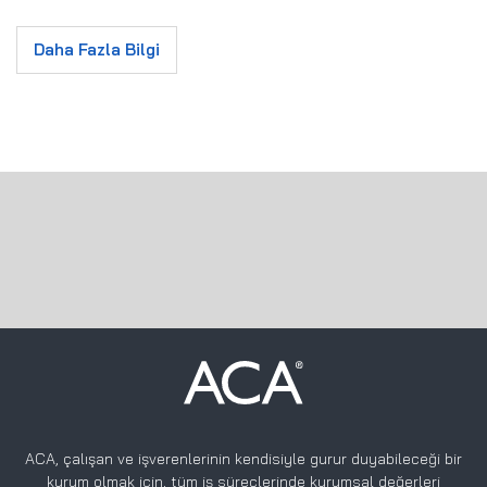
Bu sistemler, betonarme çerçevelerden daha hafif ve
Daha Fazla Bilgi
dayanıklıdır ve daha yüksek yapılar inşa etmek için
kullanılabilir.
Ayrıca, çelik konstrüksiyon sistemleri, yapıların uzun
ömürlü olmasını ve mükemmel bir şekilde performans
göstermesini sağlar.
ACA, çalışan ve işverenlerinin kendisiyle gurur duyabileceği bir
kurum olmak için, tüm iş süreçlerinde kurumsal değerleri