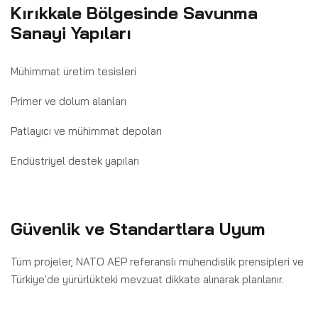
Kırıkkale Bölgesinde Savunma
 YAPILARI
Sanayi Yapıları
ERIMIZ
Mühimmat üretim tesisleri
EBILIRLIK
Primer ve dolum alanları
IYER
Patlayıcı ve mühimmat depoları
IŞIM
Endüstriyel destek yapıları
N
Güvenlik ve Standartlara Uyum
Tüm projeler, NATO AEP referanslı mühendislik prensipleri ve
Türkiye'de yürürlükteki mevzuat dikkate alınarak planlanır.