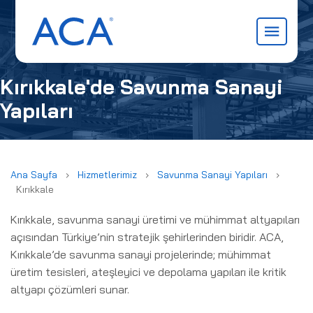
Kırıkkale'de Savunma Sanayi
Yapıları
AYFA
MSAL
RLER
Ana Sayfa
›
Hizmetlerimiz
›
Savunma Sanayi Yapıları
›
Kırıkkale
 TEDARIK
Kırıkkale, savunma sanayi üretimi ve mühimmat altyapıları
ISLIK &
açısından Türkiye’nin stratejik şehirlerinden biridir. ACA,
MANLIK
Kırıkkale’de savunma sanayi projelerinde; mühimmat
üretim tesisleri, ateşleyici ve depolama yapıları ile kritik
 SANAYI
altyapı çözümleri sunar.
LARI